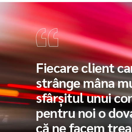
Fiecare client ca
strânge mâna mu
sfârșitul unui co
pentru noi o dov
că ne facem tre