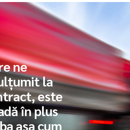
re ne
lțumit la
ntract, este
adă în plus
aba așa cum