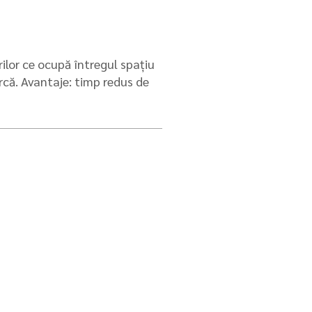
rilor ce ocupă întregul spațiu
rcă. Avantaje: timp redus de
e