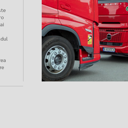
ste
ro
ai
ndul
rea
re