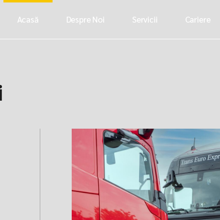
Acasă
Despre Noi
Servicii
Cariere
i