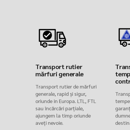
Transport rutier
Trans
mărfuri generale
temp
cont
Transport rutier de mărfuri
generale, rapid și sigur,
Transp
oriunde in Europa. LTL, FTL
temper
sau încărcări parțiale,
garanț
ajungem la timp oriunde
dumne
aveți nevoie.
destin